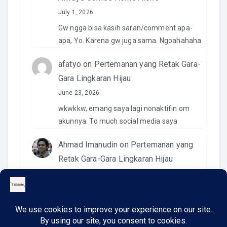
July 1, 2026
Gw ngga bisa kasih saran/comment apa-
apa, Yo. Karena gw juga sama. Ngoahahaha
afatyo
on
Pertemanan yang Retak Gara-
Gara Lingkaran Hijau
June 23, 2026
wkwkkw, emang saya lagi nonaktifin om
akunnya. To much social media saya
Ahmad Imanudin
on
Pertemanan yang
Retak Gara-Gara Lingkaran Hijau
June 23, 2026
Pantesan. Kemaren pas kirim video di IG
namanya ngga ada. Wkwkwkwk