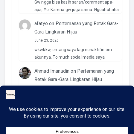
Gw ngga bisa kasih saran/comment apa-
apa, Yo. Karena gw juga sama. Ngoahahaha
afatyo
on
Pertemanan yang Retak Gara-
Gara Lingkaran Hijau
June 23, 2026
wkwkkw, emang saya lagi nonaktifin om
akunnya. To much social media saya
Ahmad Imanudin
on
Pertemanan yang
Retak Gara-Gara Lingkaran Hijau
June 23, 2026
Pantesan. Kemaren pas kirim video di IG
namanya ngga ada. Wkwkwkwk