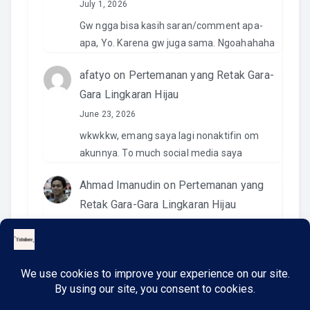
July 1, 2026
Gw ngga bisa kasih saran/comment apa-
apa, Yo. Karena gw juga sama. Ngoahahaha
afatyo
on
Pertemanan yang Retak Gara-
Gara Lingkaran Hijau
June 23, 2026
wkwkkw, emang saya lagi nonaktifin om
akunnya. To much social media saya
Ahmad Imanudin
on
Pertemanan yang
Retak Gara-Gara Lingkaran Hijau
June 23, 2026
Pantesan. Kemaren pas kirim video di IG
namanya ngga ada. Wkwkwkwk