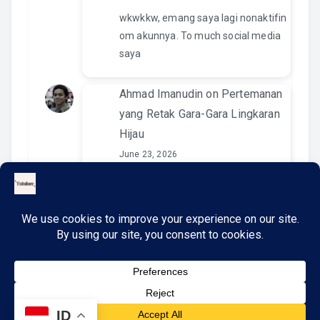
wkwkkw, emang saya lagi nonaktifin
om akunnya. To much social media
saya
Ahmad Imanudin
on
Pertemanan
yang Retak Gara-Gara Lingkaran
Hijau
June 23, 2026
Pantesan. Kemaren pas kirim video
di IG namanya ngga ada. Wkwkwkwk
ID