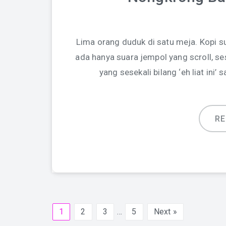
Lima orang duduk di satu meja. Kopi s
ada hanya suara jempol yang scroll, s
yang sesekali bilang ‘eh liat ini
R
1
2
3
…
5
Next »