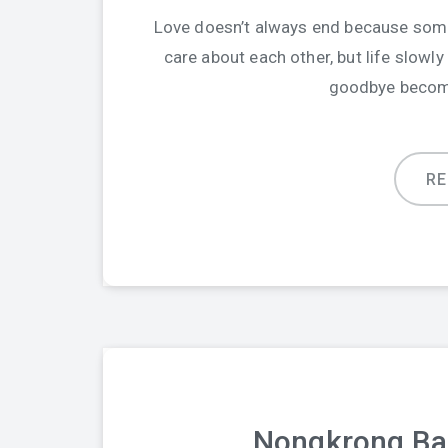
Love doesn’t always end because some
care about each other, but life slowly 
goodbye become
R
Nongkrong Bar