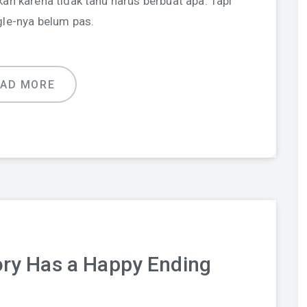
kan karena tidak tahu harus berbuat apa. Tapi
gle-nya belum pas.
EAD MORE
ory Has a Happy Ending