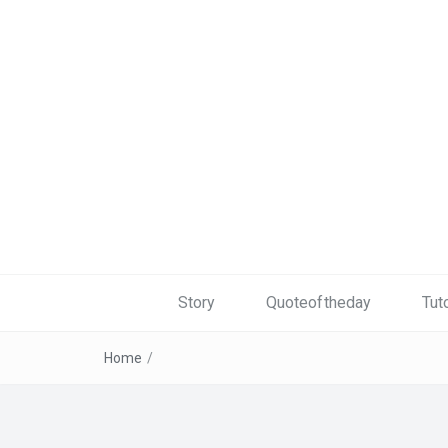
Story
Quoteoftheday
Tuto
Home
/