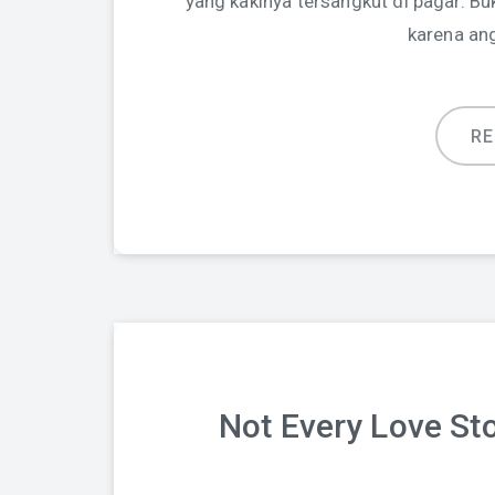
yang kakinya tersangkut di pagar. Bu
karena an
R
Not Every Love St