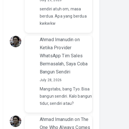
July 29, 2026
sendiri atuh om, masa
berdua. Apa yang berdua
kwkwkw
Ahmad Imanudin
on
Ketika Provider
WhatsApp Tim Sales
Bermasalah, Saya Coba
Bangun Sendiri
July 28, 2026
Mangstabs, bang Tyo. Bisa
bangun sendiri. Kalo bangun
tidur, sendiri atau?
Ahmad Imanudin
on
The
One Who Always Comes