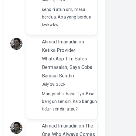
July 29, 2026
sendiri atuh om, masa
berdua. Apa yang berdua
kwkwkw
Ahmad Imanudin
on
Ketika Provider
WhatsApp Tim Sales
Bermasalah, Saya Coba
Bangun Sendiri
July 28, 2026
Mangstabs, bang Tyo. Bisa
bangun sendiri. Kalo bangun
tidur, sendiri atau?
Ahmad Imanudin
on
The
One Who Always Comes