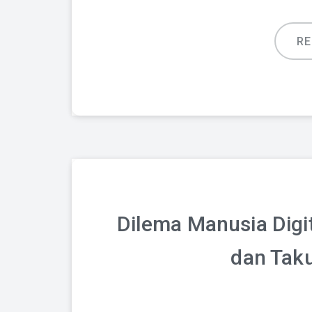
R
Dilema Manusia Digi
dan Taku