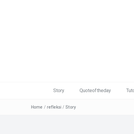
Story
Quoteoftheday
Tuto
Home
/
refleksi
/
Story