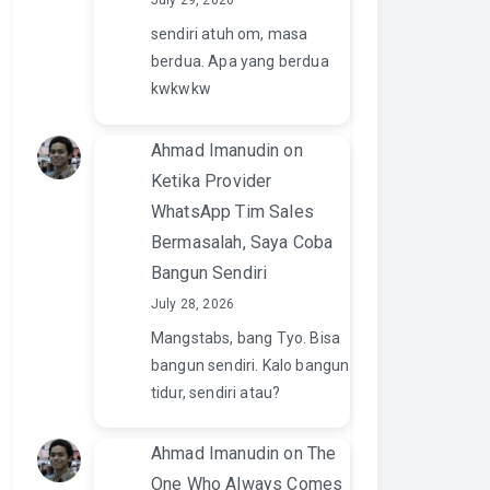
July 29, 2026
sendiri atuh om, masa
berdua. Apa yang berdua
kwkwkw
Ahmad Imanudin
on
Ketika Provider
WhatsApp Tim Sales
Bermasalah, Saya Coba
Bangun Sendiri
July 28, 2026
Mangstabs, bang Tyo. Bisa
bangun sendiri. Kalo bangun
tidur, sendiri atau?
Ahmad Imanudin
on
The
One Who Always Comes