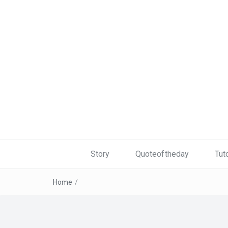
Story
Quoteoftheday
Tuto
Home
/