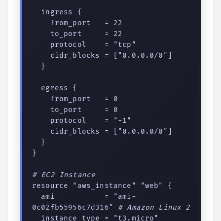
  ingress {

    from_port   = 22

    to_port     = 22

    protocol    = "tcp"

    cidr_blocks = ["0.0.0.0/0"]

  }

  egress {

    from_port   = 0

    to_port     = 0

    protocol    = "-1"

    cidr_blocks = ["0.0.0.0/0"]

  }

}

# EC2 Instance
resource "aws_instance" "web" {

  ami           = "ami-
0c02fb55956c7d316" 
# Amazon Linux 2
  instance_type = "t3.micro"
