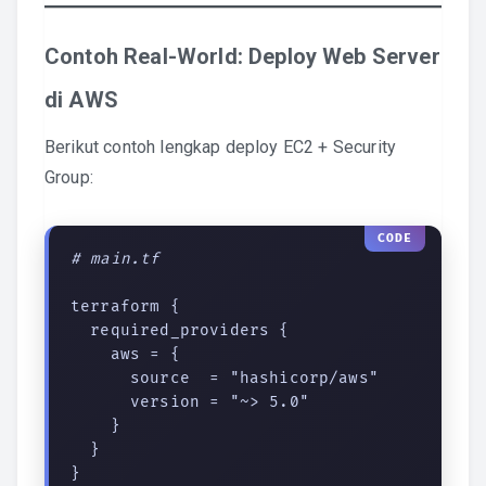
Contoh Real-World: Deploy Web Server
di AWS
Berikut contoh lengkap deploy EC2 + Security
Group:
# main.tf
terraform {

  required_providers {

    aws = {

      source  = "hashicorp/aws"

      version = "~> 5.0"

    }

  }

}
