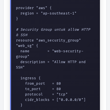
provider "aws" {

  region = "ap-southeast-1"

}

# Security Group untuk allow HTTP 
& SSH
resource "aws_security_group" 
"web_sg" {

  name        = "web-security-
group"

  description = "Allow HTTP and 
SSH"

  ingress {

    from_port   = 80

    to_port     = 80

    protocol    = "tcp"

    cidr_blocks = ["0.0.0.0/0"]

  }
