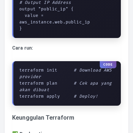
# Output IP Address
output "public_ip" {

  value = 
aws_instance.web.public_ip

}
Cara run:
terraform init      
# Download AWS 
provider
terraform plan      
# Cek apa yang 
akan dibuat
terraform apply     
# Deploy!
Keunggulan Terraform