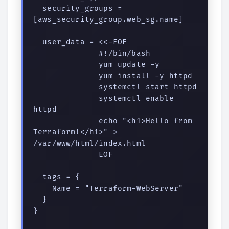
  security_groups = 
[aws_security_group.web_sg.name]

  user_data = <<-EOF

              #!/bin/bash

              yum update -y

              yum install -y httpd

              systemctl start httpd

              systemctl enable 
httpd

              echo "<h1>Hello from 
Terraform!</h1>" > 
/var/www/html/index.html

              EOF

  tags = {

    Name = "Terraform-WebServer"

  }

}
