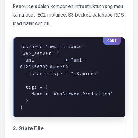
Resource adalah komponen infrastruktur yang mau
kamu buat: EC2 instance, S3 bucket, database RDS,
load balancer, dll.
resource "aws_instance" 
"web_server" {

  ami           = "ami-
0123456789abcdef0"

  instance_type = "t3.micro"

  tags = {

    Name = "WebServer-Production"

  }

}
3. State File