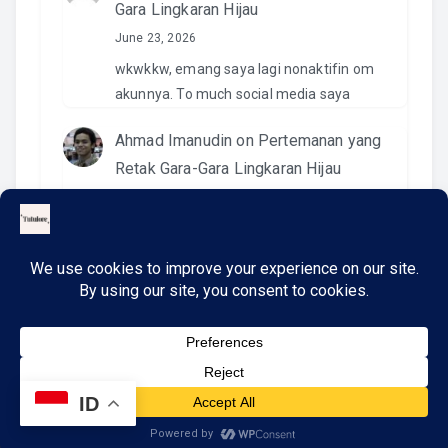
Gara Lingkaran Hijau
June 23, 2026
wkwkkw, emang saya lagi nonaktifin om
akunnya. To much social media saya
Ahmad Imanudin
on
Pertemanan yang
Retak Gara-Gara Lingkaran Hijau
June 23, 2026
Pantesan. Kemaren pas kirim video di IG
namanya ngga ada. Wkwkwkwk
ID
Copyright © 2026
TutuLore
. All rights reserved.