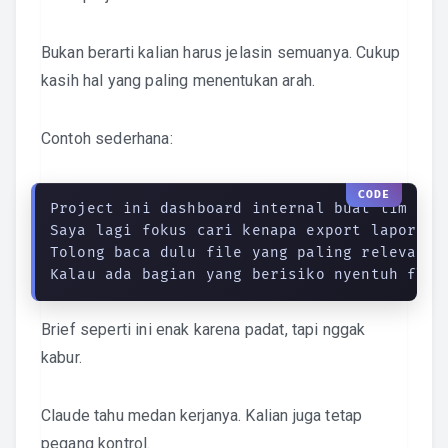
Bukan berarti kalian harus jelasin semuanya. Cukup
kasih hal yang paling menentukan arah.
Contoh sederhana:
Project ini dashboard internal buat tim oper
Saya lagi fokus cari kenapa export laporan s
Tolong baca dulu file yang paling relevan, 
Kalau ada bagian yang berisiko nyentuh flow
Brief seperti ini enak karena padat, tapi nggak
kabur.
Claude tahu medan kerjanya. Kalian juga tetap
pegang kontrol.