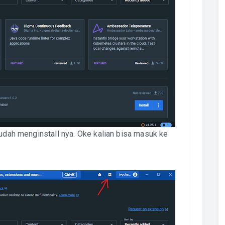
sudah menginstall nya. Oke kalian bisa masuk ke