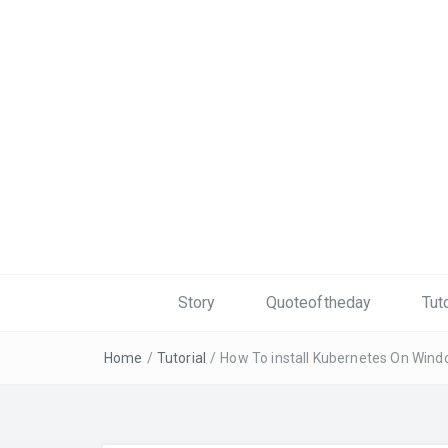
Story
Quoteoftheday
Tuto
Home
/
Tutorial
/
How To install Kubernetes On Win