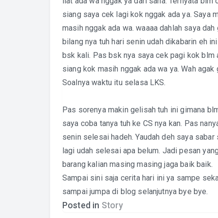
liat ada wa nggak ya dari sana. Ternyata bl
siang saya cek lagi kok nggak ada ya. Saya m
masih nggak ada wa. waaaa dahlah saya dah ge
bilang nya tuh hari senin udah dikabarin eh i
bsk kali. Pas bsk nya saya cek pagi kok blm a
siang kok masih nggak ada wa ya. Wah agak ge
Soalnya waktu itu selasa LKS.
Pas sorenya makin gelisah tuh ini gimana blm
saya coba tanya tuh ke CS nya kan. Pas nany
senin selesai hadeh. Yaudah deh saya sabar
lagi udah selesai apa belum. Jadi pesan yang
barang kalian masing masing jaga baik baik.
Sampai sini saja cerita hari ini ya sampe sek
sampai jumpa di blog selanjutnya bye bye.
Posted in
Story