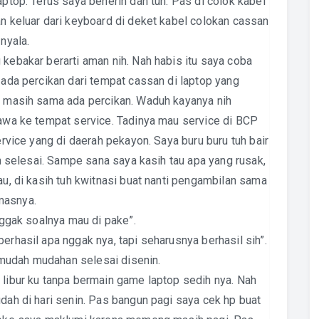
aptop. Terus saya benerin dah tuh. Pas di colok kabel
an keluar dari keyboard di deket kabel colokan cassan
 nyala.
 kebakar berarti aman nih. Nah habis itu saya coba
k ada percikan dari tempat cassan di laptop yang
gi masih sama ada percikan. Waduh kayanya nih
bawa ke tempat service. Tadinya mau service di BCP
service yang di daerah pekayon. Saya buru buru tuh bair
dah selesai. Sampe sana saya kasih tau apa yang rusak,
au, di kasih tuh kwitnasi buat nanti pengambilan sama
masnya.
 nggak soalnya mau di pake”.
erhasil apa nggak nya, tapi seharusnya berhasil sih”.
mudah mudahan selesai disenin.
 libur ku tanpa bermain game laptop sedih nya. Nah
udah di hari senin. Pas bangun pagi saya cek hp buat