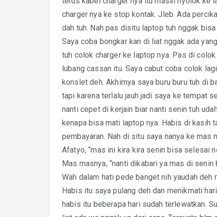
terus kabel charger nya itu masih nyolok ke l
charger nya ke stop kontak. Jleb. Ada percik
dah tuh. Nah pas disitu laptop tuh nggak bisa
Saya coba bongkar kan di liat nggak ada yang
tuh colok charger ke laptop nya. Pas di colo
lubang cassan itu. Saya cabut coba colok la
konslet deh. Akhirnya saya buru buru tuh di 
tapi karena terlalu jauh jadi saya ke tempat 
nanti cepet di kerjain biar nanti senin tuh u
kenapa bisa mati laptop nya. Habis di kasih t
pembayaran. Nah di situ saya nanya ke mas 
Afatyo, “mas ini kira kira senin bisa selesai
Mas masnya, “nanti dikabari ya mas di senin b
Wah dalam hati pede banget nih yaudah deh 
Habis itu saya pulang deh dan menikmati hari
habis itu beberapa hari sudah terlewatkan. S