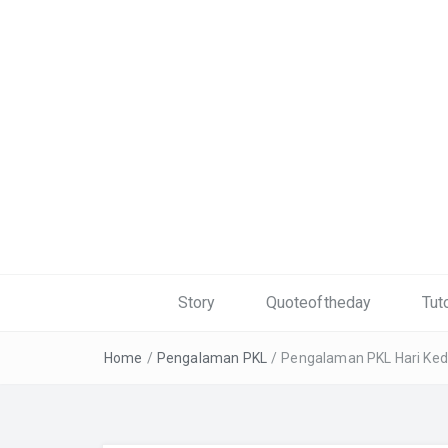
Story
Quoteoftheday
Tuto
Home
/
Pengalaman PKL
/
Pengalaman PKL Hari Ke