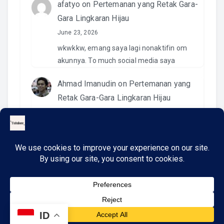
afatyo
on
Pertemanan yang Retak Gara-
Gara Lingkaran Hijau
June 23, 2026
wkwkkw, emang saya lagi nonaktifin om
akunnya. To much social media saya
Ahmad Imanudin
on
Pertemanan yang
Retak Gara-Gara Lingkaran Hijau
June 23, 2026
Pantesan. Kemaren pas kirim video di IG
namanya ngga ada. Wkwkwkwk
ID
Copyright © 2026
TutuLore
. All rights reserved.