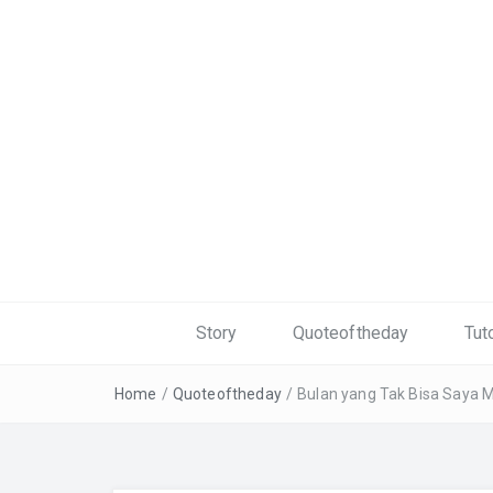
Story
Quoteoftheday
Tuto
Home
/
Quoteoftheday
/
Bulan yang Tak Bisa Saya Mi