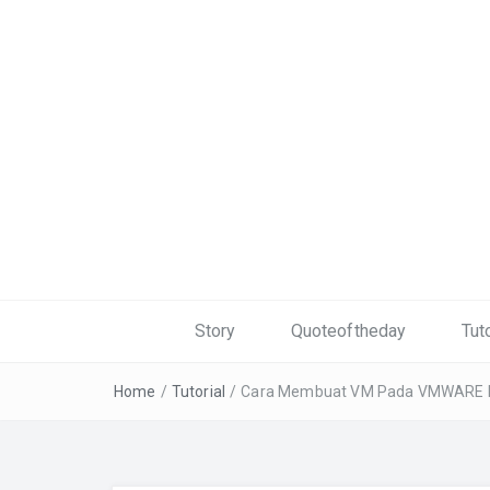
Story
Quoteoftheday
Tuto
Home
/
Tutorial
/
Cara Membuat VM Pada VMWARE E