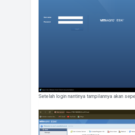
Setelah login nantinya tampilannya akan seper