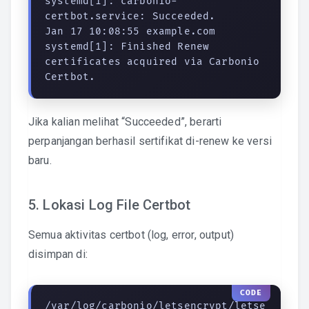
systemd[1]: carbonio-
certbot.service: Succeeded.

Jan 17 10:08:55 example.com 
systemd[1]: Finished Renew 
certificates acquired via Carbonio 
Certbot.
Jika kalian melihat “Succeeded”, berarti
perpanjangan berhasil sertifikat di-renew ke versi
baru.
5. Lokasi Log File Certbot
Semua aktivitas certbot (log, error, output)
disimpan di:
/var/log/carbonio/letsencrypt/letse