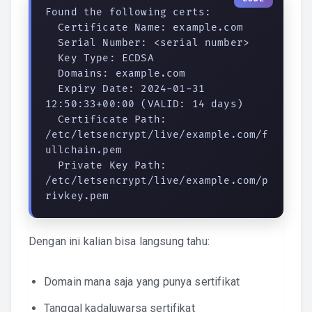
Found the following certs:

  Certificate Name: example.com

  Serial Number: <serial number>

  Key Type: ECDSA

  Domains: example.com

  Expiry Date: 2024-01-31 
12:50:33+00:00 (VALID: 14 days)

  Certificate Path: 
/etc/letsencrypt/live/example.com/f
ullchain.pem

  Private Key Path: 
/etc/letsencrypt/live/example.com/p
rivkey.pem
Dengan ini kalian bisa langsung tahu:
Domain mana saja yang punya sertifikat
Tanggal kadaluwarsa sertifikat