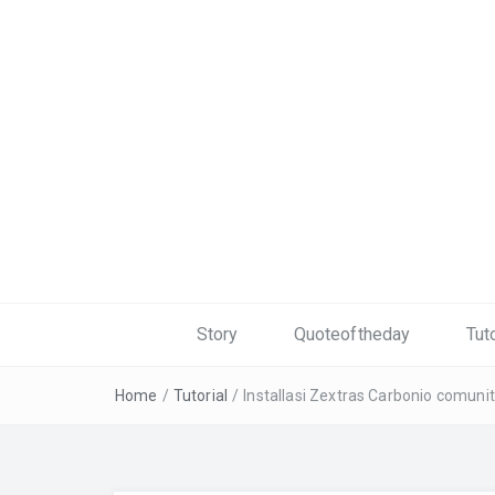
Story
Quoteoftheday
Tuto
Home
/
Tutorial
/
Installasi Zextras Carbonio comunity