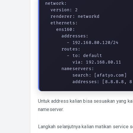
network:

  version: 2

  renderer: networkd

  ethernets:

    ens160:

      addresses:

        - 192.168.80.120/24

      routes:

        - to: default

          via: 192.168.80.11

      nameservers:

          search: [afatyo.com]

          addresses: [8.8.8.8,
Untuk address kalian bisa sesuaikan yang ka
nameserver.
Langkah selanjutnya kalian matikan service 