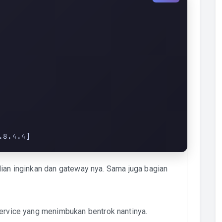
 8.8.4.4]
lian inginkan dan gateway nya. Sama juga bagian
service yang menimbukan bentrok nantinya.