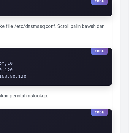
ke file /etc/dnsmasq.conf. Scroll palin bawah dan
m,10

.120

168.80.120
kan perintah nslookup.