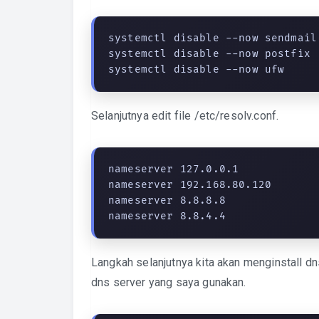
systemctl disable --now sendmail

systemctl disable --now postfix

systemctl disable --now ufw
Selanjutnya edit file /etc/resolv.conf.
nameserver 127.0.0.1

nameserver 192.168.80.120

nameserver 8.8.8.8

nameserver 8.8.4.4
Langkah selanjutnya kita akan menginstall 
dns server yang saya gunakan.