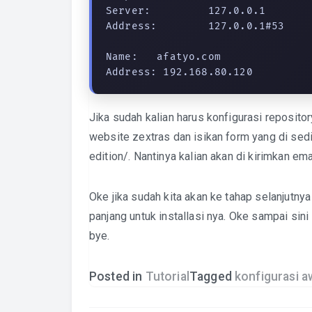
Server:         127.0.0.1

Address:        127.0.0.1#53

Name:   afatyo.com

Address: 192.168.80.120
Jika sudah kalian harus konfigurasi repositor
website zextras dan isikan form yang di se
edition/
. Nantinya kalian akan di kirimkan ema
Oke jika sudah kita akan ke tahap selanjutny
panjang untuk installasi nya. Oke sampai sini
bye.
Posted in
Tutorial
Tagged
konfigurasi a