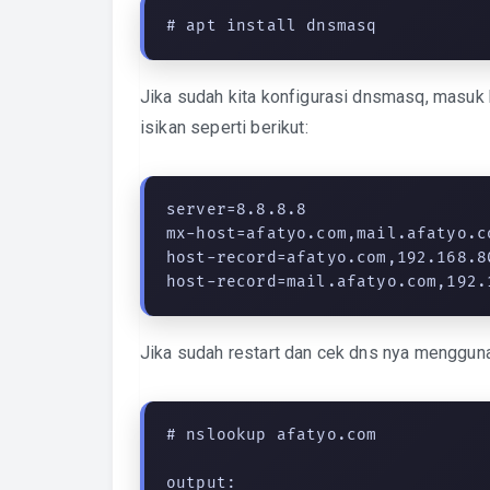
# apt install dnsmasq
Jika sudah kita konfigurasi dnsmasq, masuk 
isikan seperti berikut:
server=8.8.8.8

mx-host=afatyo.com,mail.afatyo.co
host-record=afatyo.com,192.168.80
host-record=mail.afatyo.com,192.
Jika sudah restart dan cek dns nya mengguna
# nslookup afatyo.com

output:
