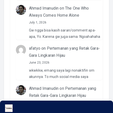
Ahmad Imanudin
on
The One Who
Always Comes Home Alone
July 1, 2026
Gw ngga bisa kasih saran/comment apa-
apa, Yo. Karena gw juga sama. Ngoahahaha
afatyo
on
Pertemanan yang Retak Gara-
Gara Lingkaran Hijau
June 23, 2026
wkwkkw, emang saya lagi nonaktifin om
akunnya. To much social media saya
Ahmad Imanudin
on
Pertemanan yang
Retak Gara-Gara Lingkaran Hijau
June 23, 2026
Pantesan. Kemaren pas kirim video di IG