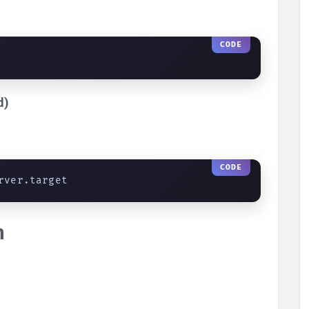
d)
rver.target
n