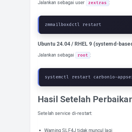
Jalankan sebagai user
:
zextras
zmmailboxdctl restart
Ubuntu 24.04 / RHEL 9 (systemd-base
Jalankan sebagai
:
root
systemctl restart carbonio-appse
Hasil Setelah Perbaika
Setelah service di-restart:
Warning SLF4J tidak muncul lagi