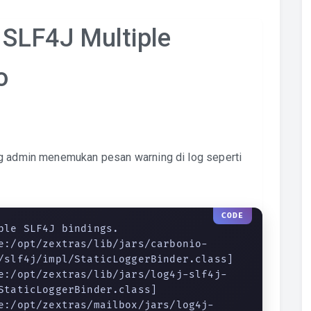
SLF4J Multiple
o
ng admin menemukan pesan warning di log seperti
ple SLF4J bindings.

e:/opt/zextras/lib/jars/carbonio-
/slf4j/impl/StaticLoggerBinder.class]

e:/opt/zextras/lib/jars/log4j-slf4j-
StaticLoggerBinder.class]

e:/opt/zextras/mailbox/jars/log4j-