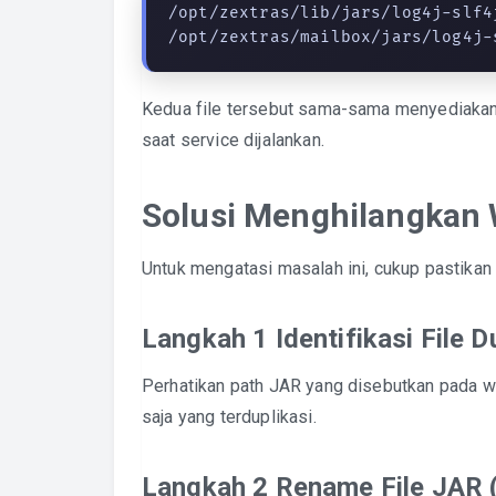
/opt/zextras/lib/jars/log4j-slf4
/opt/zextras/mailbox/jars/log4j-
Kedua file tersebut sama-sama menyediaka
saat service dijalankan.
Solusi Menghilangkan
Untuk mengatasi masalah ini, cukup pastika
Langkah 1 Identifikasi File D
Perhatikan path JAR yang disebutkan pada war
saja yang terduplikasi.
Langkah 2 Rename File JAR 