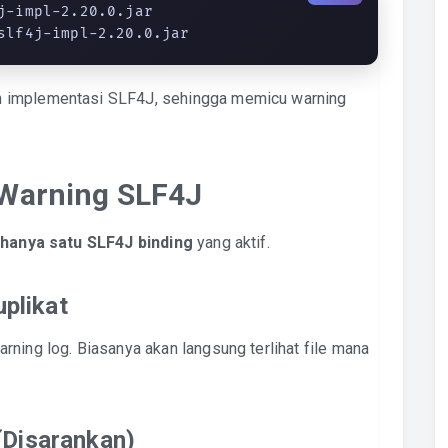
j-impl-2.20.0.jar

slf4j-impl-2.20.0.jar
n implementasi SLF4J, sehingga memicu warning
 Warning SLF4J
n
hanya satu SLF4J binding
yang aktif.
uplikat
ning log. Biasanya akan langsung terlihat file mana
(Disarankan)