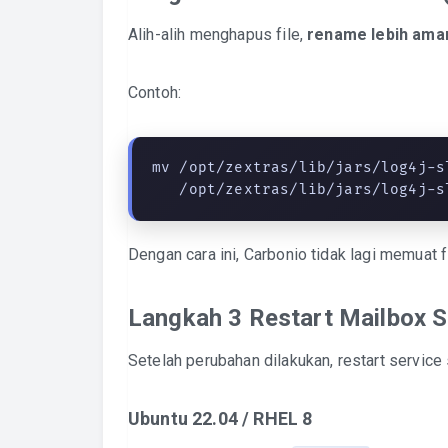
Alih-alih menghapus file,
rename lebih ama
Contoh:
mv /opt/zextras/lib/jars/log4j-s
   /opt/zextras/lib/jars/log4j
Dengan cara ini, Carbonio tidak lagi memuat f
Langkah 3 Restart Mailbox S
Setelah perubahan dilakukan, restart servic
Ubuntu 22.04 / RHEL 8