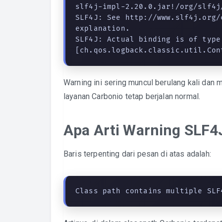
slf4j-impl-2.20.0.jar!/org/slf4j
SLF4J: See http://www.slf4j.org/
explanation.

SLF4J: Actual binding is of type
[ch.qos.logback.classic.util.Con
Warning ini sering muncul berulang kali dan
layanan Carbonio tetap berjalan normal.
Apa Arti Warning SLF4J
Baris terpenting dari pesan di atas adalah:
Class path contains multiple SLF