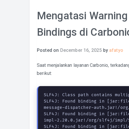
Mengatasi Warning 
Bindings di Carboni
Posted on
December 16, 2025
by
afatyo
Saat menjalankan layanan Carbonio, terkada
berikut:
SLF4J: Class path contains multi
SLF4J: Found binding in [jar:fil
message-dispatcher-auth.jar!/org
SLF4J: Found binding in [jar:fil
impl-2.20.0.jar!/org/slf4j/impl/
SLF4J: Found binding in [jar:fil