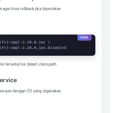
n
agar bisa rollback jika diperlukan.
lf4j-impl-2.20.0.jar \

-slf4j-impl-2.20.0.jar.disabled
ile tersebut ke dalam classpath.
ervice
e sesuai dengan OS yang digunakan.