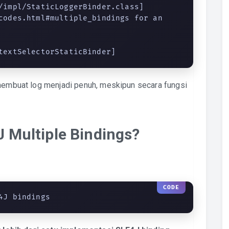
/impl/StaticLoggerBinder.class]

codes.html#multiple_bindings for an 
 
textSelectorStaticBinder]
 membuat log menjadi penuh, meskipun secara fungsi
 Multiple Bindings?
4J bindings