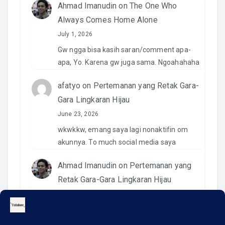
Ahmad Imanudin
on
The One Who
Always Comes Home Alone
July 1, 2026
Gw ngga bisa kasih saran/comment apa-
apa, Yo. Karena gw juga sama. Ngoahahaha
afatyo
on
Pertemanan yang Retak Gara-
Gara Lingkaran Hijau
June 23, 2026
wkwkkw, emang saya lagi nonaktifin om
akunnya. To much social media saya
Ahmad Imanudin
on
Pertemanan yang
Retak Gara-Gara Lingkaran Hijau
June 23, 2026
Pantesan. Kemaren pas kirim video di IG
namanya ngga ada. Wkwkwkwk