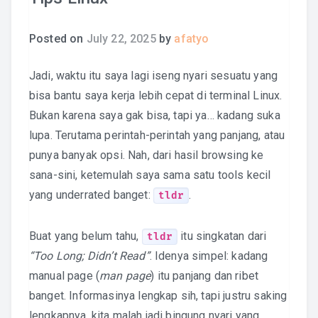
Posted on
July 22, 2025
by
afatyo
Jadi, waktu itu saya lagi iseng nyari sesuatu yang
bisa bantu saya kerja lebih cepat di terminal Linux.
Bukan karena saya gak bisa, tapi ya… kadang suka
lupa. Terutama perintah-perintah yang panjang, atau
punya banyak opsi. Nah, dari hasil browsing ke
sana-sini, ketemulah saya sama satu tools kecil
yang underrated banget:
.
tldr
Buat yang belum tahu,
itu singkatan dari
tldr
“Too Long; Didn’t Read”
. Idenya simpel: kadang
manual page (
man page
) itu panjang dan ribet
banget. Informasinya lengkap sih, tapi justru saking
lengkapnya, kita malah jadi bingung nyari yang