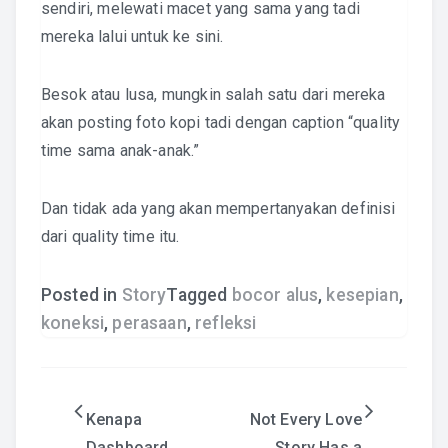
sendiri, melewati macet yang sama yang tadi
mereka lalui untuk ke sini.
Besok atau lusa, mungkin salah satu dari mereka
akan posting foto kopi tadi dengan caption “quality
time sama anak-anak.”
Dan tidak ada yang akan mempertanyakan definisi
dari quality time itu.
Posted in
Story
Tagged
bocor alus
,
kesepian
,
koneksi
,
perasaan
,
refleksi
Post
Kenapa
Not Every Love
Dashboard
Story Has a