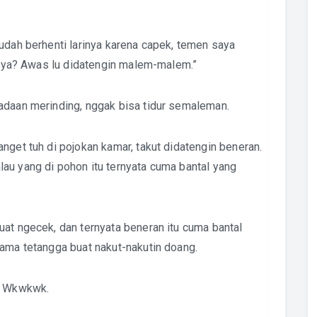
udah berhenti larinya karena capek, temen saya
ng ya? Awas lu didatengin malem-malem.”
adaan merinding, nggak bisa tidur semaleman.
nget tuh di pojokan kamar, takut didatengin beneran.
au yang di pohon itu ternyata cuma bantal yang
uat ngecek, dan ternyata beneran itu cuma bantal
sama tetangga buat nakut-nakutin doang.
i. Wkwkwk.