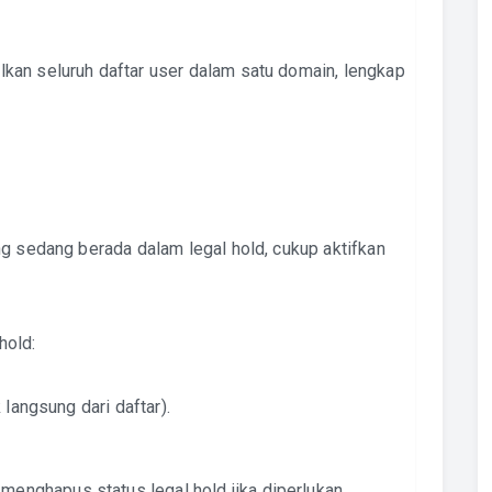
kan seluruh daftar user dalam satu domain, lengkap
ng sedang berada dalam legal hold, cukup aktifkan
hold:
k langsung dari daftar).
enghapus status legal hold jika diperlukan.