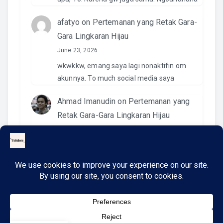
afatyo
on
Pertemanan yang Retak Gara-
Gara Lingkaran Hijau
June 23, 2026
wkwkkw, emang saya lagi nonaktifin om
akunnya. To much social media saya
Ahmad Imanudin
on
Pertemanan yang
Retak Gara-Gara Lingkaran Hijau
June 23, 2026
Pantesan. Kemaren pas kirim video di IG
namanya ngga ada. Wkwkwkwk